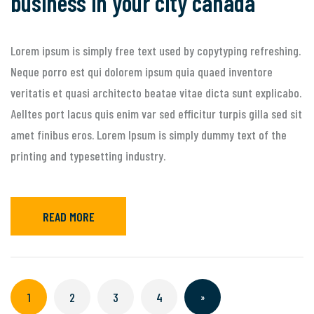
business in your city canada
Lorem ipsum is simply free text used by copytyping refreshing.
Neque porro est qui dolorem ipsum quia quaed inventore
veritatis et quasi architecto beatae vitae dicta sunt explicabo.
Aelltes port lacus quis enim var sed efficitur turpis gilla sed sit
amet finibus eros. Lorem Ipsum is simply dummy text of the
printing and typesetting industry.
READ MORE
1
2
3
4
»